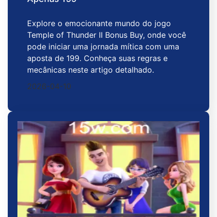
Explore o emocionante mundo do jogo
Temple of Thunder II Bonus Buy, onde você
pode iniciar uma jornada mítica com uma
aposta de 199. Conheça suas regras e
mecânicas neste artigo detalhado.
2026-04-10