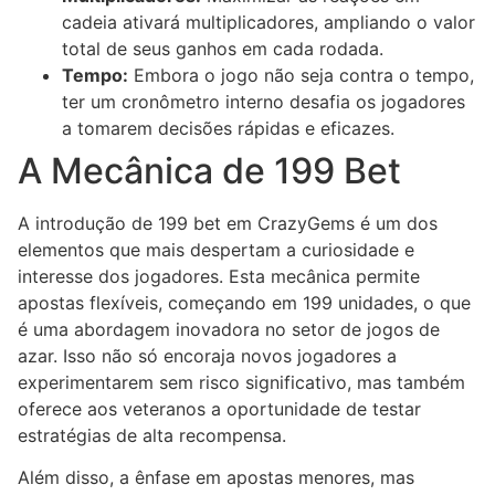
cadeia ativará multiplicadores, ampliando o valor
total de seus ganhos em cada rodada.
Tempo:
Embora o jogo não seja contra o tempo,
ter um cronômetro interno desafia os jogadores
a tomarem decisões rápidas e eficazes.
A Mecânica de 199 Bet
A introdução de 199 bet em CrazyGems é um dos
elementos que mais despertam a curiosidade e
interesse dos jogadores. Esta mecânica permite
apostas flexíveis, começando em 199 unidades, o que
é uma abordagem inovadora no setor de jogos de
azar. Isso não só encoraja novos jogadores a
experimentarem sem risco significativo, mas também
oferece aos veteranos a oportunidade de testar
estratégias de alta recompensa.
Além disso, a ênfase em apostas menores, mas