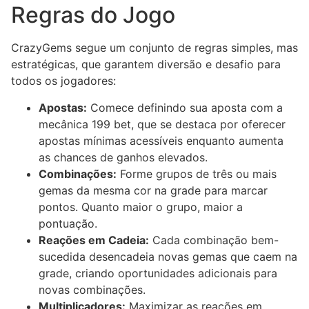
Regras do Jogo
CrazyGems segue um conjunto de regras simples, mas
estratégicas, que garantem diversão e desafio para
todos os jogadores:
Apostas:
Comece definindo sua aposta com a
mecânica 199 bet, que se destaca por oferecer
apostas mínimas acessíveis enquanto aumenta
as chances de ganhos elevados.
Combinações:
Forme grupos de três ou mais
gemas da mesma cor na grade para marcar
pontos. Quanto maior o grupo, maior a
pontuação.
Reações em Cadeia:
Cada combinação bem-
sucedida desencadeia novas gemas que caem na
grade, criando oportunidades adicionais para
novas combinações.
Multiplicadores:
Maximizar as reações em