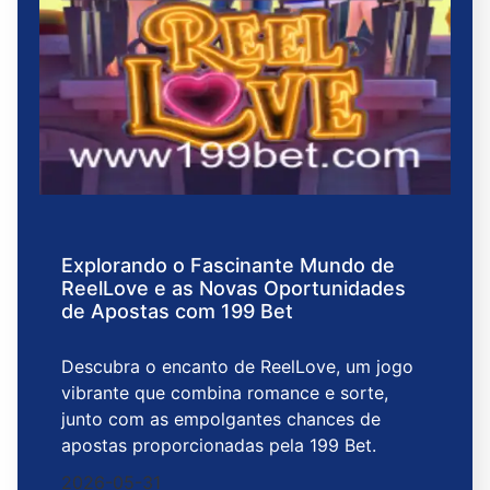
Explorando o Fascinante Mundo de
ReelLove e as Novas Oportunidades
de Apostas com 199 Bet
Descubra o encanto de ReelLove, um jogo
vibrante que combina romance e sorte,
junto com as empolgantes chances de
apostas proporcionadas pela 199 Bet.
2026-05-31