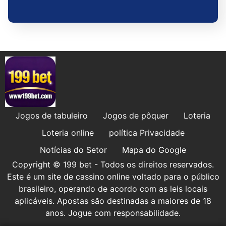
Jogos de tabuleiro
Jogos de pôquer
Loteria
Loteria online
política Privacidade
Notícias do Setor
Mapa do Google
Copyright © 199 bet - Todos os direitos reservados.
Este é um site de cassino online voltado para o público
brasileiro, operando de acordo com as leis locais
aplicáveis. Apostas são destinadas a maiores de 18
anos. Jogue com responsabilidade.