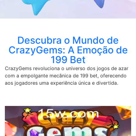
Descubra o Mundo de
CrazyGems: A Emoção de
199 Bet
CrazyGems revoluciona o universo dos jogos de azar
com a empolgante mecânica de 199 bet, oferecendo
aos jogadores uma experiência única e divertida.