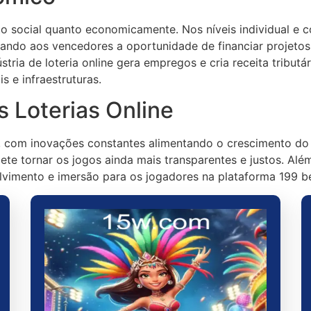
anto social quanto economicamente. Nos níveis individual e 
nando aos vencedores a oportunidade de financiar projetos
tria de loteria online gera empregos e cria receita tributá
 e infraestruturas.
s Loterias Online
r, com inovações constantes alimentando o crescimento do 
mete tornar os jogos ainda mais transparentes e justos. Além
imento e imersão para os jogadores na plataforma 199 be