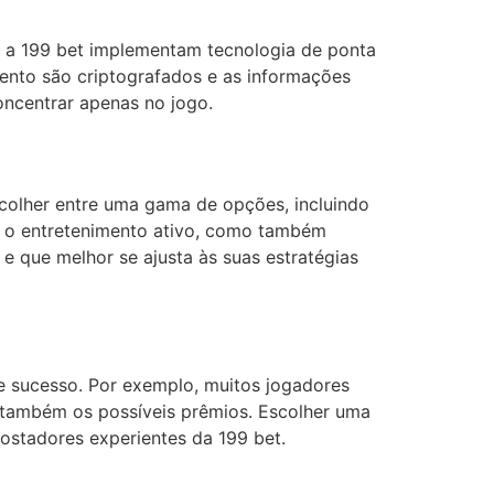
 a 199 bet implementam tecnologia de ponta
ento são criptografados e as informações
oncentrar apenas no jogo.
colher entre uma gama de opções, incluindo
m o entretenimento ativo, como também
e que melhor se ajusta às suas estratégias
e sucesso. Por exemplo, muitos jogadores
 também os possíveis prêmios. Escolher uma
stadores experientes da 199 bet.