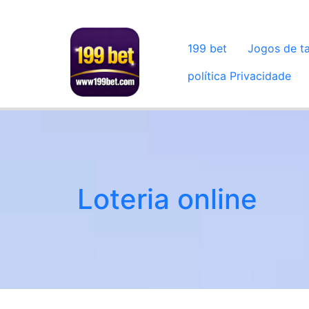
199 bet
Jogos de ta
política Privacidade
Loteria online