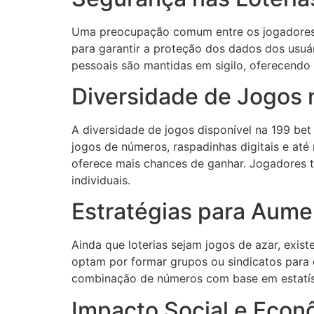
Uma preocupação comum entre os jogadores é
para garantir a proteção dos dados dos usuá
pessoais são mantidas em sigilo, oferecendo
Diversidade de Jogos 
A diversidade de jogos disponível na 199 be
jogos de números, raspadinhas digitais e a
oferece mais chances de ganhar. Jogadores tê
individuais.
Estratégias para Aume
Ainda que loterias sejam jogos de azar, exi
optam por formar grupos ou sindicatos para 
combinação de números com base em estatíst
Impacto Social e Econ