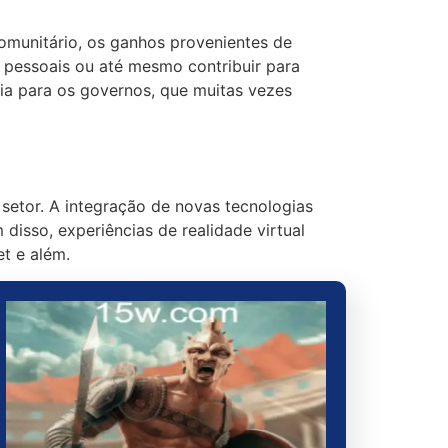
comunitário, os ganhos provenientes de
 pessoais ou até mesmo contribuir para
ria para os governos, que muitas vezes
setor. A integração de novas tecnologias
 disso, experiências de realidade virtual
t e além.