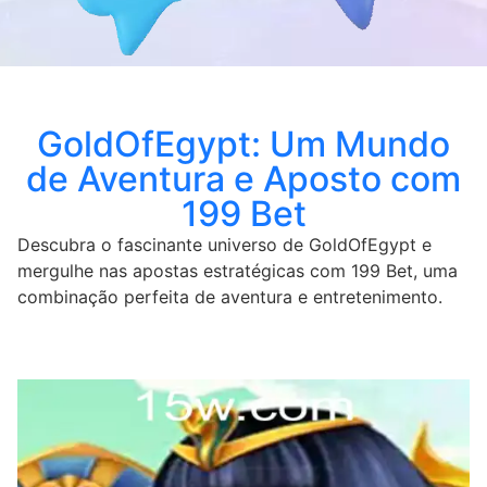
GoldOfEgypt: Um Mundo
de Aventura e Aposto com
199 Bet
Descubra o fascinante universo de GoldOfEgypt e
mergulhe nas apostas estratégicas com 199 Bet, uma
combinação perfeita de aventura e entretenimento.