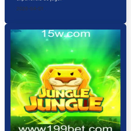
2026-04-01