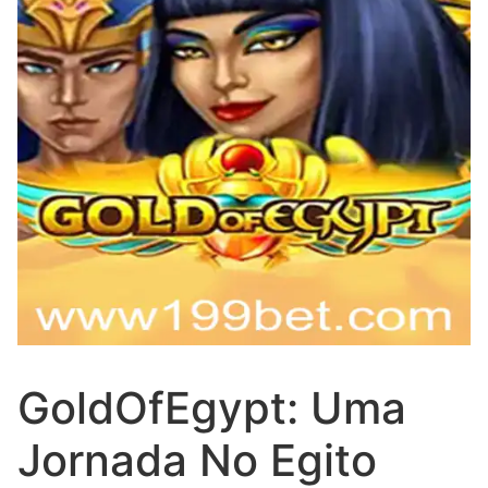
GoldOfEgypt: Uma
Jornada No Egito