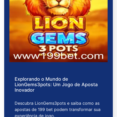
Explorando o Mundo de
LionGems3pots: Um Jogo de Aposta
Inovador
Descubra LionGems3pots e saiba como as
apostas de 199 bet podem transformar sua
experiência de jogo.