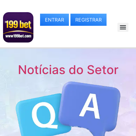
ENTRAR
REGISTRAR
Notícias do Setor