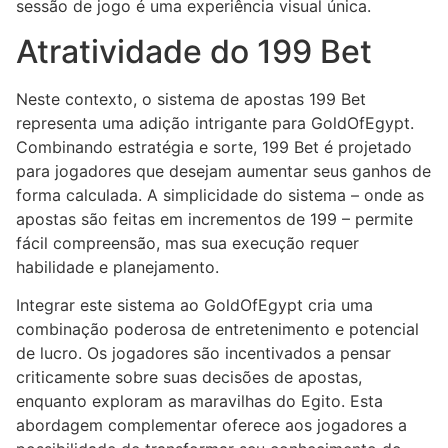
sessão de jogo é uma experiência visual única.
Atratividade do 199 Bet
Neste contexto, o sistema de apostas 199 Bet
representa uma adição intrigante para GoldOfEgypt.
Combinando estratégia e sorte, 199 Bet é projetado
para jogadores que desejam aumentar seus ganhos de
forma calculada. A simplicidade do sistema – onde as
apostas são feitas em incrementos de 199 – permite
fácil compreensão, mas sua execução requer
habilidade e planejamento.
Integrar este sistema ao GoldOfEgypt cria uma
combinação poderosa de entretenimento e potencial
de lucro. Os jogadores são incentivados a pensar
criticamente sobre suas decisões de apostas,
enquanto exploram as maravilhas do Egito. Esta
abordagem complementar oferece aos jogadores a