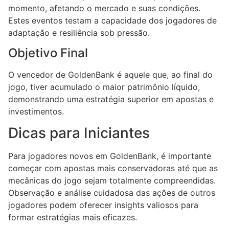
momento, afetando o mercado e suas condições.
Estes eventos testam a capacidade dos jogadores de
adaptação e resiliência sob pressão.
Objetivo Final
O vencedor de GoldenBank é aquele que, ao final do
jogo, tiver acumulado o maior patrimônio líquido,
demonstrando uma estratégia superior em apostas e
investimentos.
Dicas para Iniciantes
Para jogadores novos em GoldenBank, é importante
começar com apostas mais conservadoras até que as
mecânicas do jogo sejam totalmente compreendidas.
Observação e análise cuidadosa das ações de outros
jogadores podem oferecer insights valiosos para
formar estratégias mais eficazes.