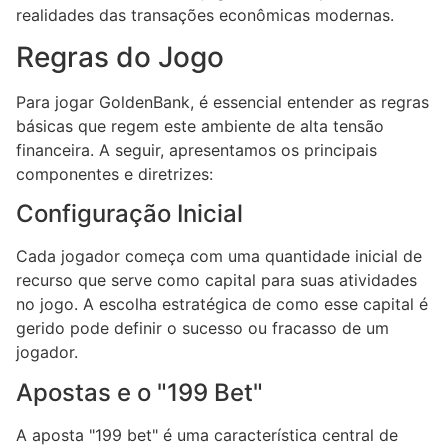
realidades das transações econômicas modernas.
Regras do Jogo
Para jogar GoldenBank, é essencial entender as regras
básicas que regem este ambiente de alta tensão
financeira. A seguir, apresentamos os principais
componentes e diretrizes:
Configuração Inicial
Cada jogador começa com uma quantidade inicial de
recurso que serve como capital para suas atividades
no jogo. A escolha estratégica de como esse capital é
gerido pode definir o sucesso ou fracasso de um
jogador.
Apostas e o "199 Bet"
A aposta "199 bet" é uma característica central de