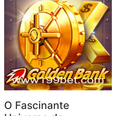
O Fascinante