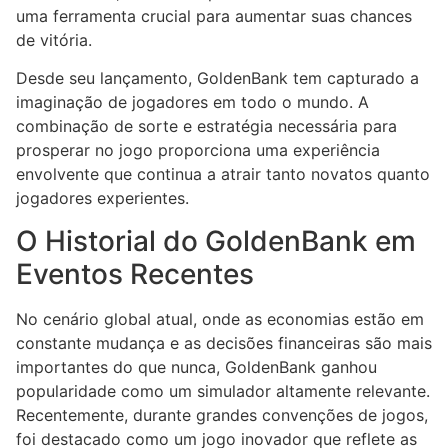
uma ferramenta crucial para aumentar suas chances
de vitória.
Desde seu lançamento, GoldenBank tem capturado a
imaginação de jogadores em todo o mundo. A
combinação de sorte e estratégia necessária para
prosperar no jogo proporciona uma experiência
envolvente que continua a atrair tanto novatos quanto
jogadores experientes.
O Historial do GoldenBank em
Eventos Recentes
No cenário global atual, onde as economias estão em
constante mudança e as decisões financeiras são mais
importantes do que nunca, GoldenBank ganhou
popularidade como um simulador altamente relevante.
Recentemente, durante grandes convenções de jogos,
foi destacado como um jogo inovador que reflete as