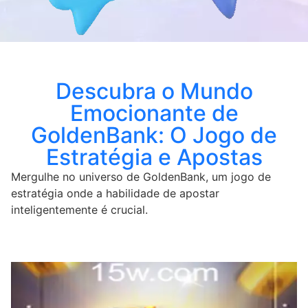
Descubra o Mundo
Emocionante de
GoldenBank: O Jogo de
Estratégia e Apostas
Mergulhe no universo de GoldenBank, um jogo de
estratégia onde a habilidade de apostar
inteligentemente é crucial.