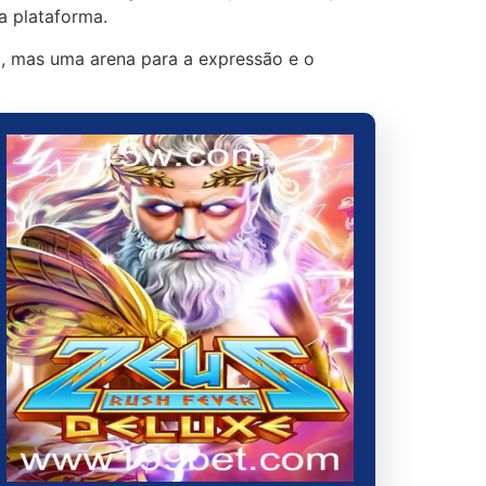
a plataforma.
, mas uma arena para a expressão e o