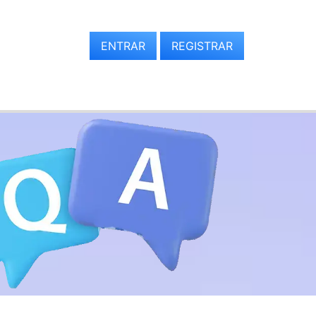
ENTRAR
REGISTRAR