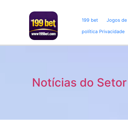
199 bet
Jogos de 
política Privacidade
Notícias do Setor