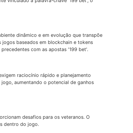
te vinculado à palavra-chave '199 bet', o
mbiente dinâmico e em evolução que transpõe
s jogos baseados em blockchain e tokens
 precedentes com as apostas '199 bet'.
exigem raciocínio rápido e planejamento
o jogo, aumentando o potencial de ganhos
orcionam desafios para os veteranos. O
s dentro do jogo.