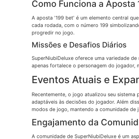
Como Funciona a Aposta 
A aposta '199 bet' é um elemento central qu
cada rodada, com o número 199 simbolizando
progredir no jogo.
Missões e Desafios Diários
SuperNiubiDeluxe oferece uma variedade de 
apenas fortalece o personagem do jogador, 
Eventos Atuais e Expa
Recentemente, o jogo atualizou seu sistema pa
adaptáveis às decisões do jogador. Além di
modos de jogo, mantendo a comunidade de jo
Engajamento da Comunid
A comunidade de SuperNiubiDeluxe é um aspec