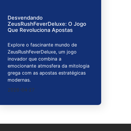
Desvendando
ZeusRushFeverDeluxe: O Jogo
Que Revoluciona Apostas
Explore o fascinante mundo de
ZeusRushFeverDeluxe, um jogo
inovador que combina a
emocionante atmosfera da mitologia
grega com as apostas estratégicas
modernas.
2026-04-27